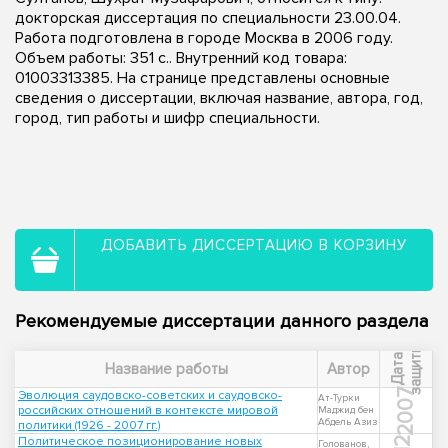
докторская диссертация по специальности 23.00.04.
Работа подготовлена в городе Москва в 2006 году.
Объем работы: 351 с.. Внутренний код товара:
01003313385. На странице представлены основные
сведения о диссертации, включая название, автора, год,
город, тип работы и шифр специальности.
ДОБАВИТЬ ДИССЕРТАЦИЮ В КОРЗИНУ
Рекомендуемые диссертации данного раздела
ы
Д
а
т
а
з
а
щ
и
т
Название работы
Автор
2007
Эволюция саудовско-советских и саудовско-
Ат-Турки
российских отношений в контексте мировой
Маджид бен
Абдель Азиз
политики (1926 - 2007 гг.)
Политическое позиционирование новых
Голованов,