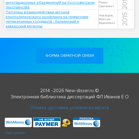
2012
интеграционных объединений на постсоветском
Роман
Сергеевич
пространстве
Паттерны взаимодействия акторов
2015
Невзоров,
этнополитического конфликта на территории
Максим
непризнанных государств : балканский и
Вадимович
кавказский регионы
ФОРМА ОБРАТНОЙ СВЯЗИ
2014 -2026 New-disser.ru ©
Электронная библиотека диссертаций ФЛ Иванов Е О
Оплата, доставка, условия возврата
Check passport