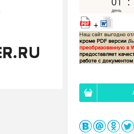
01
+
Наш сайт выгодно отл
кроме PDF версии
Вы
преобразованную в 
предоставляет качес
работе с документом