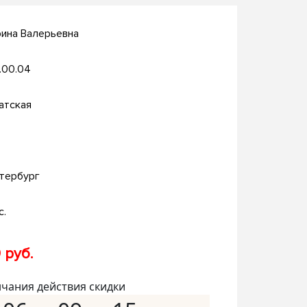
рина Валерьевна
.00.04
атская
тербург
с.
 руб.
нчания действия скидки