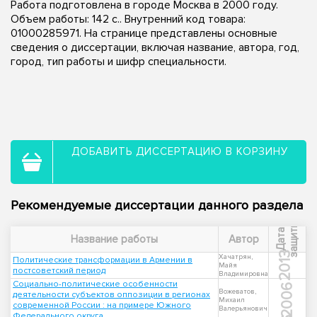
Работа подготовлена в городе Москва в 2000 году.
Объем работы: 142 с.. Внутренний код товара:
01000285971. На странице представлены основные
сведения о диссертации, включая название, автора, год,
город, тип работы и шифр специальности.
ДОБАВИТЬ ДИССЕРТАЦИЮ В КОРЗИНУ
Рекомендуемые диссертации данного раздела
ы
Д
а
т
а
з
а
щ
и
т
Название работы
Автор
2013
Хачатрян,
Политические трансформации в Армении в
Майя
постсоветский период
Владимировна
Социально-политические особенности
2006
Вожеватов,
деятельности субъектов оппозиции в регионах
Михаил
современной России : на примере Южного
Валерьянович
Федерального округа