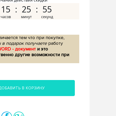
нчания действия скидки
15
25
54
ичается тем что при покупке,
 в подарок получаете
работу
WORD - документ
и это
твенно другие возможности при
ДОБАВИТЬ В КОРЗИНУ