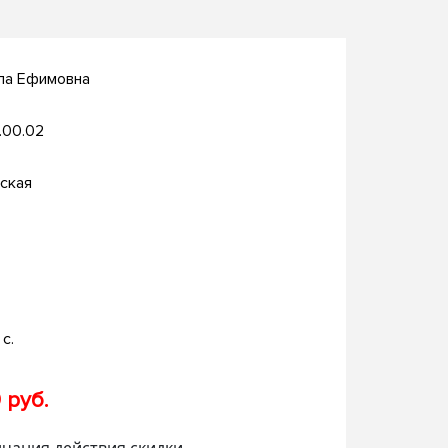
ла Ефимовна
.00.02
ская
с.
 руб.