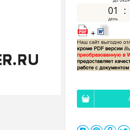
до око
01
+
Наш сайт выгодно отл
кроме PDF версии
Вы
преобразованную в 
предоставляет качес
работе с документом