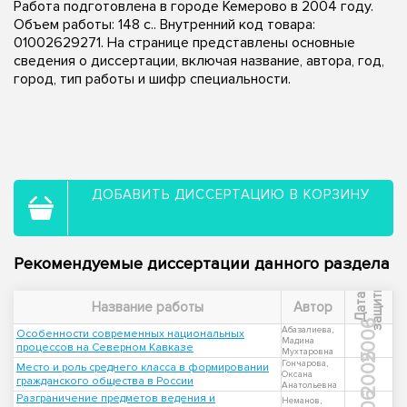
Работа подготовлена в городе Кемерово в 2004 году.
Объем работы: 148 с.. Внутренний код товара:
01002629271. На странице представлены основные
сведения о диссертации, включая название, автора, год,
город, тип работы и шифр специальности.
ДОБАВИТЬ ДИССЕРТАЦИЮ В КОРЗИНУ
Рекомендуемые диссертации данного раздела
ы
Д
а
т
а
з
а
щ
и
т
Название работы
Автор
2006
Абазалиева,
Особенности современных национальных
Мадина
процессов на Северном Кавказе
Мухтаровна
2005
Гончарова,
Место и роль среднего класса в формировании
Оксана
гражданского общества в России
Анатольевна
Разграничение предметов ведения и
Неманов,