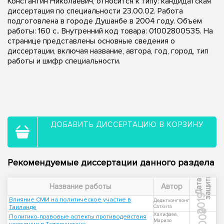
Константин Николаевич, относится к типу: кандидатская
диссертация по специальности 23.00.02. Работа
подготовлена в городе Душанбе в 2004 году. Объем
работы: 160 с.. Внутренний код товара: 01002800535. На
странице представлены основные сведения о
диссертации, включая название, автора, год, город, тип
работы и шифр специальности.
ДОБАВИТЬ ДИССЕРТАЦИЮ В КОРЗИНУ
Рекомендуемые диссертации данного раздела
ы
Д
а
т
а
з
а
щ
и
т
Название работы
Автор
2019
Влияние СМИ на политическое участие в
Деджтхонгпонг
Таиланде
Сатхита
2009
Халифаев,
Политико-правовые аспекты противодействия
Маризо