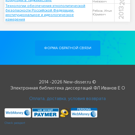
коррупции в Таджикистане
Ниёзович
Технологии обеспечения этнополитической
2013
безопасности Российской Федерации:
Рябков, Илья
институциональное и идеологическое
Юрьевич
измерения
ФОРМА ОБРАТНОЙ СВЯЗИ
2014 -2026 New-disser.ru ©
Электронная библиотека диссертаций ФЛ Иванов Е О
Оплата, доставка, условия возврата
Check passport