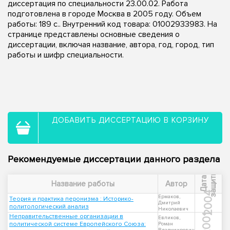
диссертация по специальности 23.00.02. Работа
подготовлена в городе Москва в 2005 году. Объем
работы: 189 с.. Внутренний код товара: 01002933983. На
странице представлены основные сведения о
диссертации, включая название, автора, год, город, тип
работы и шифр специальности.
ДОБАВИТЬ ДИССЕРТАЦИЮ В КОРЗИНУ
Рекомендуемые диссертации данного раздела
ы
Д
а
т
а
з
а
щ
и
т
Название работы
Автор
2004
Ермаков,
Теория и практика перонизма : Историко-
Дмитрий
политологический анализ
Николаевич
Неправительственные организации в
2001
Евликов,
политической системе Европейского Союза:
Роман