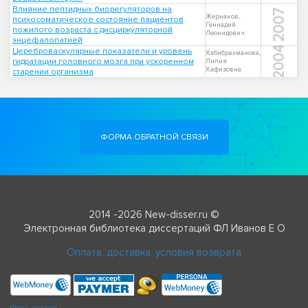
Влияние пептидных биорегуляторов на
2007
Жернаков,
психосоматическое состояние пациентов
Геннадий
пожилого возраста с дисциркуляторной
Леонидович
энцефалопатией
2004
Цереброваскулярные показатели и уровень
Хабибрахманова,
гидратации головного мозга при ускоренном
Лилия
Хафизовна
старении организма
ФОРМА ОБРАТНОЙ СВЯЗИ
2014 -2026 New-disser.ru ©
Электронная библиотека диссертаций ФЛ Иванов Е О
Оплата, доставка, условия возврата