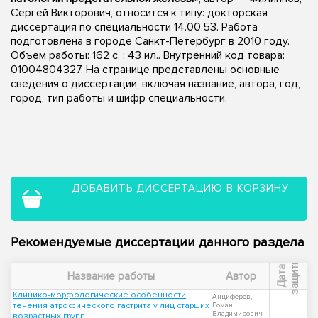
Сергей Викторович, относится к типу: докторская
диссертация по специальности 14.00.53. Работа
подготовлена в городе Санкт-Петербург в 2010 году.
Объем работы: 162 с. : 43 ил.. Внутренний код товара:
01004804327. На странице представлены основные
сведения о диссертации, включая название, автора, год,
город, тип работы и шифр специальности.
ДОБАВИТЬ ДИССЕРТАЦИЮ В КОРЗИНУ
Рекомендуемые диссертации данного раздела
ы
Д
а
т
а
з
а
щ
и
т
Название работы
Автор
Клинико-морфологические особенности
Анциферов,
течения атрофического гастрита у лиц старших
Роман
Владимирович
возрастных групп