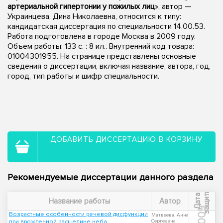
артериальной гипертонии у пожилых лиц
», автор —
Украинцева, Дина Николаевна, относится к типу:
кандидатская диссертация по специальности 14.00.53.
Работа подготовлена в городе Москва в 2009 году.
Объем работы: 133 с. : 8 ил.. Внутренний код товара:
01004301955. На странице представлены основные
сведения о диссертации, включая название, автора, год,
город, тип работы и шифр специальности.
ДОБАВИТЬ ДИССЕРТАЦИЮ В КОРЗИНУ
Рекомендуемые диссертации данного раздела
ы
Д
а
т
а
з
а
щ
и
т
Название работы
Автор
2009
Возрастные особенности речевой дисфункции
Матвеева, Анна
при врожденной расщелине неба
Сергеевна