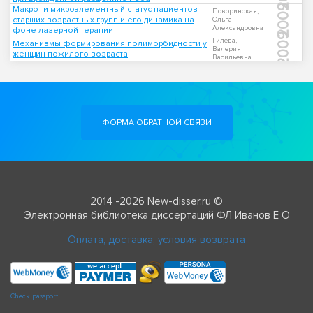
2009
Макро- и микроэлементный статус пациентов
Поворинская,
старших возрастных групп и его динамика на
Ольга
Александровна
фоне лазерной терапии
2009
Гилева,
Механизмы формирования полиморбидности у
Валерия
женщин пожилого возраста
Васильевна
ФОРМА ОБРАТНОЙ СВЯЗИ
2014 -2026 New-disser.ru ©
Электронная библиотека диссертаций ФЛ Иванов Е О
Оплата, доставка, условия возврата
Check passport