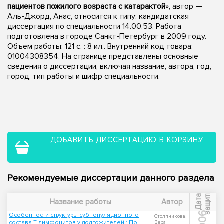
пациентов пожилого возраста с катарактой
», автор —
Аль-Джорд, Анас, относится к типу: кандидатская
диссертация по специальности 14.00.53. Работа
подготовлена в городе Санкт-Петербург в 2009 году.
Объем работы: 121 с. : 8 ил.. Внутренний код товара:
01004308354. На странице представлены основные
сведения о диссертации, включая название, автора, год,
город, тип работы и шифр специальности.
ДОБАВИТЬ ДИССЕРТАЦИЮ В КОРЗИНУ
Рекомендуемые диссертации данного раздела
ы
Д
а
т
а
з
а
щ
и
т
Название работы
Автор
2006
Особенности структуры субпопуляционного
Столпникова,
состава Т-лимфоцитов у долгожителей : По
Вера