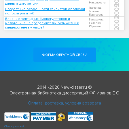
Николаевна
данным цитометрии
2009
Ткаченко,
Возрастные особенности слизистой оболочки
Татьяна
полости рта и губ
Борисовна
2002
Влияние пептидных биорегуляторов и
Заварзина,
мелатонина на продолжительность жизни и
Наталия
Юрьевна
канцерогенез у мышей
ФОРМА ОБРАТНОЙ СВЯЗИ
2014 -2026 New-disser.ru ©
Электронная библиотека диссертаций ФЛ Иванов Е О
Оплата, доставка, условия возврата
Check passport