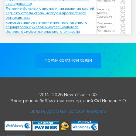
Геннадьевич
исследование)
2005
Лечение больных с аномалиями развития костей
Неретин,
заднего отдела стопы методом чрескостного
Андрей
Сергеевич
остеосинтеза
2004
Консервативное лечение плечелопаточного
Очеретина,
периартроза с учетом миофасциального
Ирина
Геннадьевна
болевого дисфункционального синдрома
ФОРМА ОБРАТНОЙ СВЯЗИ
2014 -2026 New-disser.ru ©
Электронная библиотека диссертаций ФЛ Иванов Е О
Оплата, доставка, условия возврата