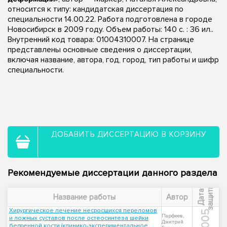
относится к типу: кандидатская диссертация по
специальности 14.00.22. Работа подготовлена в городе
Новосибирск в 2009 году. Объем работы: 140 с. : 36 ил..
Внутренний код товара: 01004310007. На странице
представлены основные сведения о диссертации,
включая название, автора, год, город, тип работы и шифр
специальности.
ДОБАВИТЬ ДИССЕРТАЦИЮ В КОРЗИНУ
Рекомендуемые диссертации данного раздела
ы
Д
а
т
а
з
а
щ
и
т
Название работы
Автор
Хирургическое лечение несросшихся переломов
2005
Парфеев,
и ложных суставов после остеосинтеза шейки
Дмитрий
бедренной кости (клинико-экспериментальное