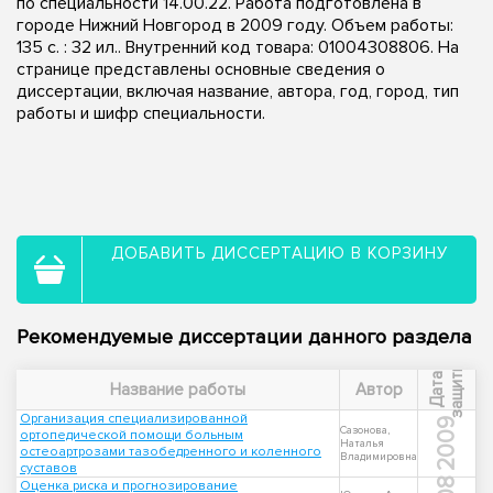
по специальности 14.00.22. Работа подготовлена в
городе Нижний Новгород в 2009 году. Объем работы:
135 с. : 32 ил.. Внутренний код товара: 01004308806. На
странице представлены основные сведения о
диссертации, включая название, автора, год, город, тип
работы и шифр специальности.
ДОБАВИТЬ ДИССЕРТАЦИЮ В КОРЗИНУ
Рекомендуемые диссертации данного раздела
ы
Д
а
т
а
з
а
щ
и
т
Название работы
Автор
Организация специализированной
2009
Сазонова,
ортопедической помощи больным
Наталья
остеоартрозами тазобедренного и коленного
Владимировна
суставов
Оценка риска и прогнозирование