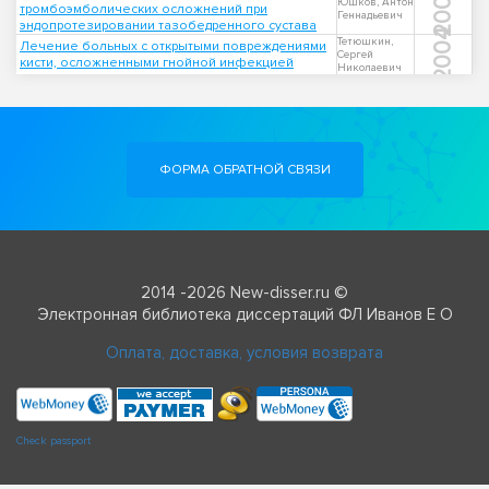
2008
Юшков, Антон
тромбоэмболических осложнений при
Геннадьевич
эндопротезировании тазобедренного сустава
2004
Тетюшкин,
Лечение больных с открытыми повреждениями
Сергей
кисти, осложненными гнойной инфекцией
Николаевич
ФОРМА ОБРАТНОЙ СВЯЗИ
2014 -2026 New-disser.ru ©
Электронная библиотека диссертаций ФЛ Иванов Е О
Оплата, доставка, условия возврата
Check passport