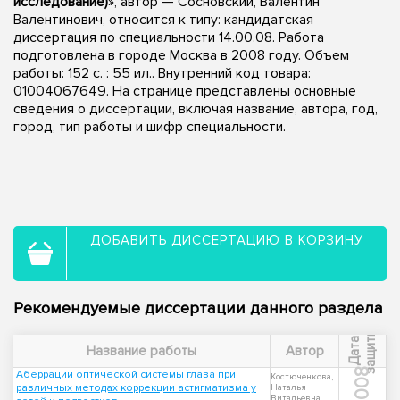
исследование)
», автор — Сосновский, Валентин
Валентинович, относится к типу: кандидатская
диссертация по специальности 14.00.08. Работа
подготовлена в городе Москва в 2008 году. Объем
работы: 152 с. : 55 ил.. Внутренний код товара:
01004067649. На странице представлены основные
сведения о диссертации, включая название, автора, год,
город, тип работы и шифр специальности.
ДОБАВИТЬ ДИССЕРТАЦИЮ В КОРЗИНУ
Рекомендуемые диссертации данного раздела
ы
Д
а
т
а
з
а
щ
и
т
Название работы
Автор
2008
Аберрации оптической системы глаза при
Костюченкова,
различных методах коррекции астигматизма у
Наталья
Витальевна