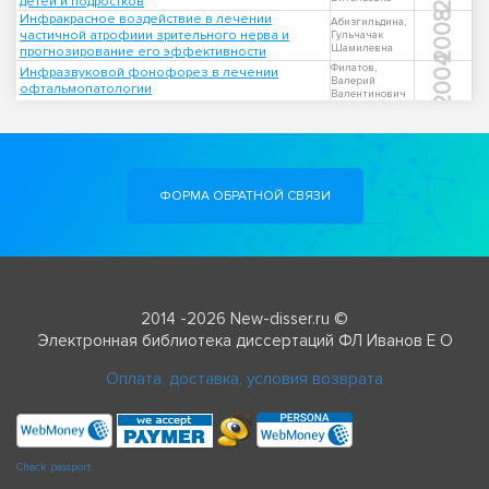
детей и подростков
2008
Инфракрасное воздействие в лечении
Абизгильдина,
частичной атрофиии зрительного нерва и
Гульчачак
Шамилевна
прогнозирование его эффективности
2004
Филатов,
Инфразвуковой фонофорез в лечении
Валерий
офтальмопатологии
Валентинович
ФОРМА ОБРАТНОЙ СВЯЗИ
2014 -2026 New-disser.ru ©
Электронная библиотека диссертаций ФЛ Иванов Е О
Оплата, доставка, условия возврата
Check passport