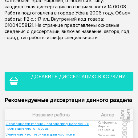
Алтынбаев, Урал Рифович, относится к типу:
кандидатская диссертация по специальности 14.00.08.
Работа подготовлена в городе Уфа в 2006 году. Объем
работы: 112 с. : 17 ил.. Внутренний код товара:
01004058121. На странице представлены основные
сведения о диссертации, включая название, автора, год,
город, тип работы и шифр специальности.
ДОБАВИТЬ ДИССЕРТАЦИЮ В КОРЗИНУ
Рекомендуемые диссертации данного раздела
ы
Д
а
т
а
з
а
щ
и
т
Название работы
Автор
2008
Сайфуллина,
Особенности глазной патологии у населения
Фарида
промышленного города
Равилевна
Значение неоптерина в диагностике и
Чернышёва,