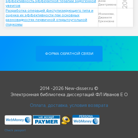
2009
эффективность эффернтной терапии эндогенной
Анна
Дмитриевна
увеитов
Разработка операций фистулизирующего типа и
Исаханова,
оценка их эффективности при основных
Джамиля
разновидностях первичной открытоугольной
Еркиновна
глаукомы
ФОРМА ОБРАТНОЙ СВЯЗИ
2014 -2026 New-disser.ru ©
Электронная библиотека диссертаций ФЛ Иванов Е О
Оплата, доставка, условия возврата
Check passport