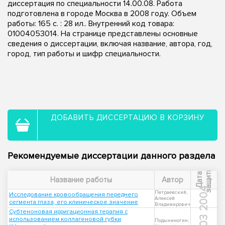
диссертация по специальности 14.00.08. Работа
подготовлена в городе Москва в 2008 году. Объем
работы: 165 с. : 28 ил.. Внутренний код товара:
01004053014. На странице представлены основные
сведения о диссертации, включая название, автора, год,
город, тип работы и шифр специальности.
ДОБАВИТЬ ДИССЕРТАЦИЮ В КОРЗИНУ
Рекомендуемые диссертации данного раздела
ы
Д
а
т
а
з
а
щ
и
т
Название работы
Автор
2004
Петраевский,
Исследование кровообращения переднего
Алексей
сегмента глаза, его клиническое значение
Владимирович
Субтеноновая ирригационная терапия с
использованием коллагеновой губки
Подыниногин,