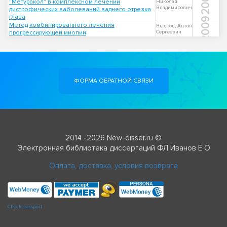
2003
"Метуракол" в комплексном лечении
Николай
Владимирович
дистрофических заболеваний заднего отрезка
глаза
2009
Метод комбинированного лечения
Выдров, Антон
прогрессирующей миопии
Сергеевич
ФОРМА ОБРАТНОЙ СВЯЗИ
2014 -2026 New-disser.ru ©
Электронная библиотека диссертаций ФЛ Иванов Е О
Оплата, доставка, условия возврата
Check passport