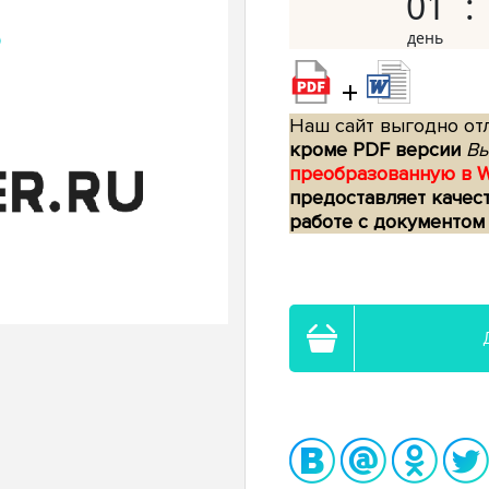
01
+
Наш сайт выгодно отл
кроме PDF версии
Вы
преобразованную в 
предоставляет качес
работе с документом