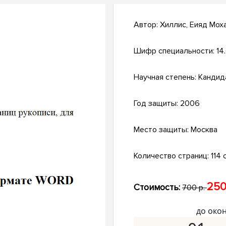
Автор:
Хиллис, Еияд Мох
Шифр специальности:
14
Научная степень:
Кандид
Год защиты:
2006
Место защиты:
Москва
Количество страниц:
114 с
250
Стоимость:
700 р.
до око