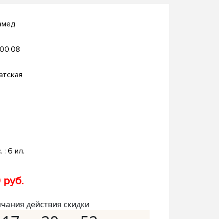
амед
.00.08
атская
. : 6 ил.
 руб.
нчания действия скидки