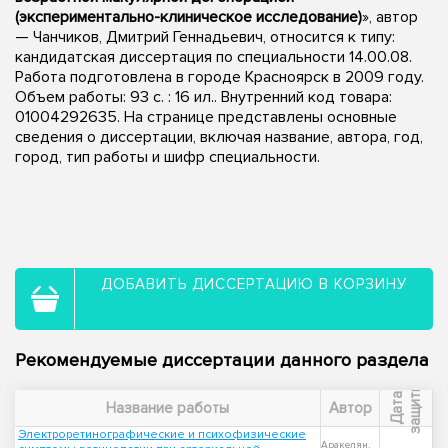
(экспериментально-клиническое исследование)
», автор
— Чанчиков, Дмитрий Геннадьевич, относится к типу:
кандидатская диссертация по специальности 14.00.08.
Работа подготовлена в городе Красноярск в 2009 году.
Объем работы: 93 с. : 16 ил.. Внутренний код товара:
01004292635. На странице представлены основные
сведения о диссертации, включая название, автора, год,
город, тип работы и шифр специальности.
ДОБАВИТЬ ДИССЕРТАЦИЮ В КОРЗИНУ
Рекомендуемые диссертации данного раздела
ы
Д
а
т
а
з
а
щ
и
т
Название работы
Автор
Электроретинографические и психофизические
Аракелян,