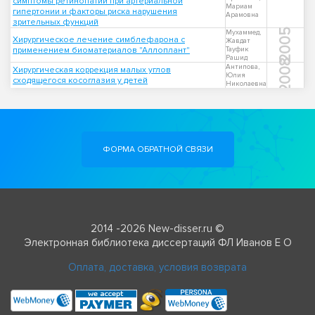
симптомы ретинопатии при артериальной
Мариам
гипертонии и факторы риска нарушения
Арамовна
зрительных функций
2005
Мухаммед,
Хирургическое лечение симблефарона с
Жавдат
применением биоматериалов "Аллоплант"
Тауфик
Рашид
2008
Антипова,
Хирургическая коррекция малых углов
Юлия
сходящегося косоглазия у детей
Николаевна
ФОРМА ОБРАТНОЙ СВЯЗИ
2014 -2026 New-disser.ru ©
Электронная библиотека диссертаций ФЛ Иванов Е О
Оплата, доставка, условия возврата