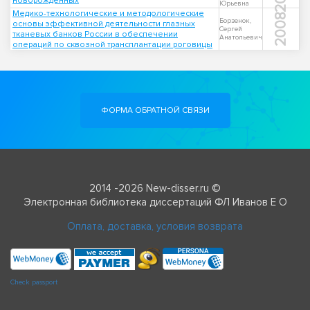
новорожденных
Юрьевна
Медико-технологические и методологические
2008
Борзенок,
основы эффективной деятельности глазных
Сергей
тканевых банков России в обеспечении
Анатольевич
операций по сквозной трансплантации роговицы
ФОРМА ОБРАТНОЙ СВЯЗИ
2014 -2026 New-disser.ru ©
Электронная библиотека диссертаций ФЛ Иванов Е О
Оплата, доставка, условия возврата
Check passport