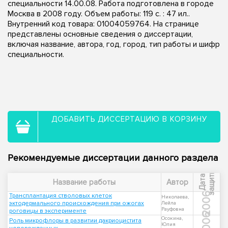
специальности 14.00.08. Работа подготовлена в городе
Москва в 2008 году. Объем работы: 119 с. : 47 ил..
Внутренний код товара: 01004059764. На странице
представлены основные сведения о диссертации,
включая название, автора, год, город, тип работы и шифр
специальности.
ДОБАВИТЬ ДИССЕРТАЦИЮ В КОРЗИНУ
Рекомендуемые диссертации данного раздела
ы
Д
а
т
а
з
а
щ
и
т
Название работы
Автор
2006
Трансплантация стволовых клеток
Николаева,
эктодермального происхождения при ожогах
Лейла
Рауфовна
роговицы в эксперименте
2006
Осокина,
Роль микрофлоры в развитии дакриоцистита
Юлия