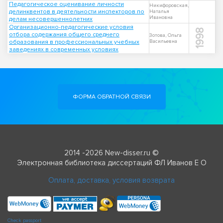
Педагогическое оценивание личности
Никифоровская,
делинквентов в деятельности инспекторов по
Наталья
Ивановна
делам несовершеннолетних
Организационно-педагогические условия
1998
отбора содержания общего среднего
Зотова, Ольга
образования в профессиональных учебных
Васильевна
заведениях в современных условиях
ФОРМА ОБРАТНОЙ СВЯЗИ
2014 -2026 New-disser.ru ©
Электронная библиотека диссертаций ФЛ Иванов Е О
Оплата, доставка, условия возврата
Check passport