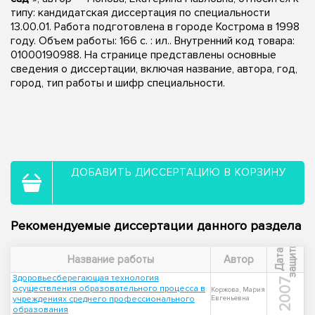
типу: кандидатская диссертация по специальности
13.00.01. Работа подготовлена в городе Кострома в 1998
году. Объем работы: 166 с. : ил.. Внутренний код товара:
01000190988. На странице представлены основные
сведения о диссертации, включая название, автора, год,
город, тип работы и шифр специальности.
ДОБАВИТЬ ДИССЕРТАЦИЮ В КОРЗИНУ
Рекомендуемые диссертации данного раздела
ы
Д
а
т
а
з
а
щ
и
т
Название работы
Автор
Здоровьесберегающая технология
2007
осуществления образовательного процесса в
Коржова, Мария
учреждениях среднего профессионального
Евгеньевна
образования