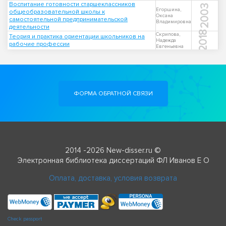
Воспитание готовности старшеклассников
2003
Егоршина,
общеобразовательной школы к
Оксана
самостоятельной предпринимательской
Владимировна
деятельности
2018
Скрипова,
Теория и практика ориентации школьников на
Надежда
рабочие профессии
Евгеньевна
ФОРМА ОБРАТНОЙ СВЯЗИ
2014 -2026 New-disser.ru ©
Электронная библиотека диссертаций ФЛ Иванов Е О
Оплата, доставка, условия возврата
Check passport