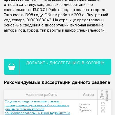
относится к типу: кандидатская диссертация по
специальности 13.00.01. Работа подготовлена в городе
Таганрог в 1998 году. Объем работы: 203 с.. Внутренний
код товара: 01000183043. На странице представлены
основные сведения о диссертации, включая название,
автора, год, город, тип работы и шифр специальности.
ДОБАВИТЬ ДИССЕРТАЦИЮ В КОРЗИНУ
Рекомендуемые диссертации данного раздела
ы
Д
а
т
а
з
а
щ
и
т
Название работы
Автор
Социально-педагогические основы
2012
Намозов,
формирования здорового образа жизни у
Тошкул
учащихся старших классов
Буриевич
общеобразовательных школ Таджикистана