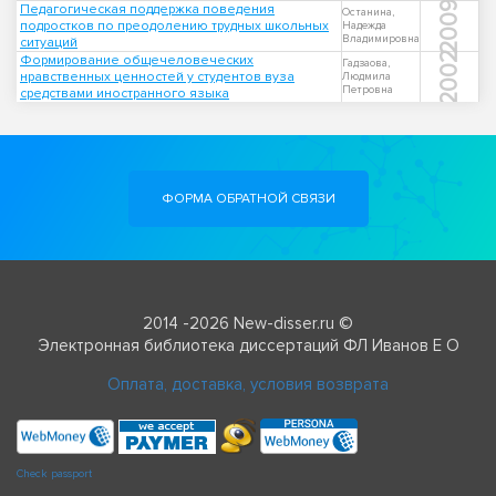
2009
Педагогическая поддержка поведения
Останина,
подростков по преодолению трудных школьных
Надежда
Владимировна
ситуаций
2002
Формирование общечеловеческих
Гадзаова,
нравственных ценностей у студентов вуза
Людмила
Петровна
средствами иностранного языка
ФОРМА ОБРАТНОЙ СВЯЗИ
2014 -2026 New-disser.ru ©
Электронная библиотека диссертаций ФЛ Иванов Е О
Оплата, доставка, условия возврата
Check passport