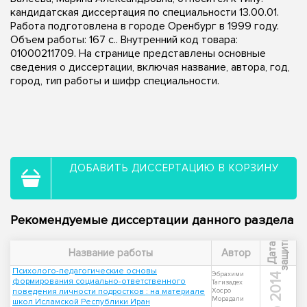
кандидатская диссертация по специальности 13.00.01.
Работа подготовлена в городе Оренбург в 1999 году.
Объем работы: 167 с.. Внутренний код товара:
01000211709. На странице представлены основные
сведения о диссертации, включая название, автора, год,
город, тип работы и шифр специальности.
ДОБАВИТЬ ДИССЕРТАЦИЮ В КОРЗИНУ
Рекомендуемые диссертации данного раздела
ы
Д
а
т
а
з
а
щ
и
т
Название работы
Автор
Психолого-педагогические основы
Эбрахими
2014
формирования социально-ответственного
Тагизадех
поведения личности подростков : на материале
Хосро
Морадали
школ Исламской Республики Иран