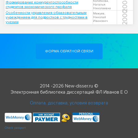
2004
Колобкова,
Формирование конкурентоспособности
Наталья
студентов экономического профиля
Николаевна
2000
Особенности управления образовательным
Межуев,
учреждением для подростков с трудностями в
Николай
Иванович
учении
ФОРМА ОБРАТНОЙ СВЯЗИ
2014 -2026 New-disser.ru ©
Электронная библиотека диссертаций ФЛ Иванов Е О
Оплата, доставка, условия возврата
Check passport