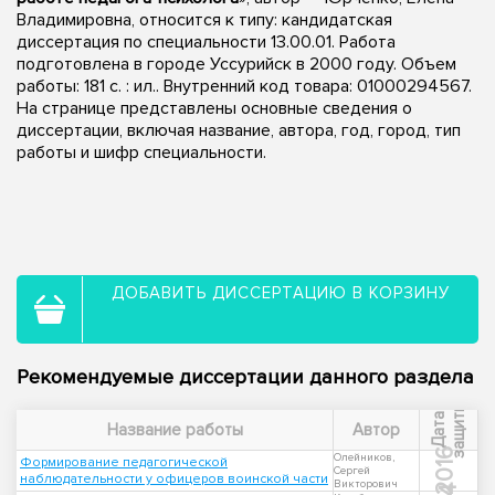
Владимировна, относится к типу: кандидатская
диссертация по специальности 13.00.01. Работа
подготовлена в городе Уссурийск в 2000 году. Объем
работы: 181 с. : ил.. Внутренний код товара: 01000294567.
На странице представлены основные сведения о
диссертации, включая название, автора, год, город, тип
работы и шифр специальности.
ДОБАВИТЬ ДИССЕРТАЦИЮ В КОРЗИНУ
Рекомендуемые диссертации данного раздела
ы
Д
а
т
а
з
а
щ
и
т
Название работы
Автор
2016
Олейников,
Формирование педагогической
Сергей
наблюдательности у офицеров воинской части
Викторович