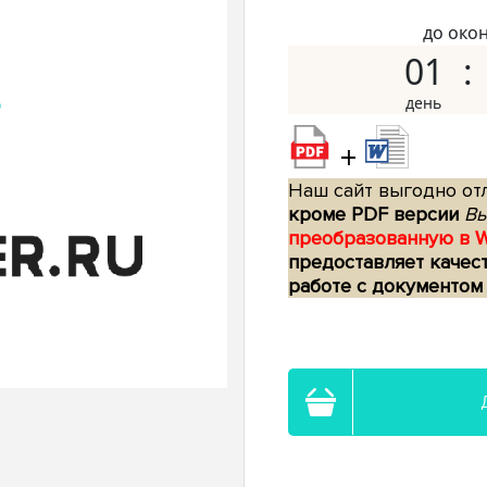
до око
01
+
Наш сайт выгодно отл
кроме PDF версии
Вы
преобразованную в 
предоставляет качес
работе с документом