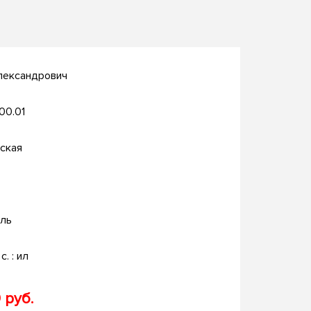
лександрович
.00.01
ская
ль
с. : ил
 руб.