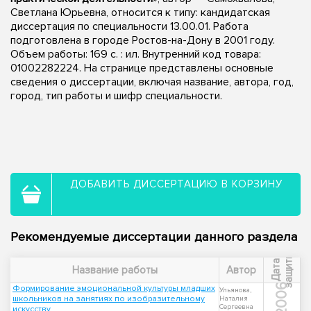
Светлана Юрьевна, относится к типу: кандидатская
диссертация по специальности 13.00.01. Работа
подготовлена в городе Ростов-на-Дону в 2001 году.
Объем работы: 169 с. : ил. Внутренний код товара:
01002282224. На странице представлены основные
сведения о диссертации, включая название, автора, год,
город, тип работы и шифр специальности.
ДОБАВИТЬ ДИССЕРТАЦИЮ В КОРЗИНУ
Рекомендуемые диссертации данного раздела
ы
Д
а
т
а
з
а
щ
и
т
Название работы
Автор
2006
Формирование эмоциональной культуры младших
Ульянова,
школьников на занятиях по изобразительному
Наталия
Сергеевна
искусству