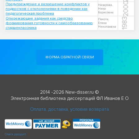
2000
Предупреждение и разрешение конфликтов у
Назарова,
подростков с отклонениями в поведении как
Нина
Борисовна
педагогическая проблема
Опережающие задания как средство
1983
Пехота,
формирования готовности к самообразованию
Елена
Николаевна
старшеклассника
ФОРМА ОБРАТНОЙ СВЯЗИ
2014 -2026 New-disser.ru ©
Электронная библиотека диссертаций ФЛ Иванов Е О
Оплата, доставка, условия возврата
Check passport