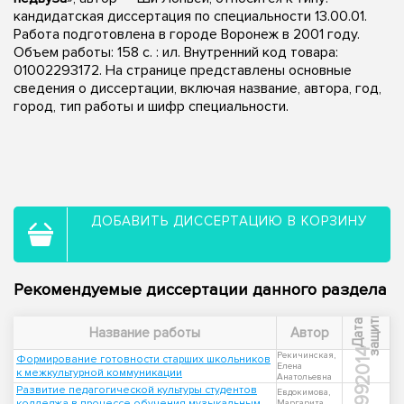
кандидатская диссертация по специальности 13.00.01.
Работа подготовлена в городе Воронеж в 2001 году.
Объем работы: 158 с. : ил. Внутренний код товара:
01002293172. На странице представлены основные
сведения о диссертации, включая название, автора, год,
город, тип работы и шифр специальности.
ДОБАВИТЬ ДИССЕРТАЦИЮ В КОРЗИНУ
Рекомендуемые диссертации данного раздела
ы
Д
а
т
а
з
а
щ
и
т
Название работы
Автор
2014
Рекичинская,
Формирование готовности старших школьников
Елена
к межкультурной коммуникации
Анатольевна
Развитие педагогической культуры студентов
1999
Евдокимова,
колледжа в процессе обучения музыкальным
Маргарита