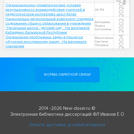
2020
Организационно-управленческие условия
результативного взаимодействия учителей в
Ци Юе
педагогическом коллективе школ Китая
Национально-региональный компонент стандарта
2002
Балкарова,
содержания общего образования в учреждении
Лариса
"Начальная школа - детский сад" : На материале
Султановна
Кабардино-Балкарской Республики
2004
Организация проблемных задач в процессе
Микитченко,
обучения иностранному языку : На материале
Светлана
Петровна
говорения
ФОРМА ОБРАТНОЙ СВЯЗИ
2014 -2026 New-disser.ru ©
Электронная библиотека диссертаций ФЛ Иванов Е О
Оплата, доставка, условия возврата