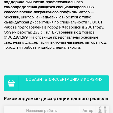
поддержка личностно-профессионального
самоопределения учащихся специализированных
классов военно-пограничного профиля
», автор —
Москвин, Виктор Геннадьевич, относится к типу:
кандидатская диссертация по специальности 13.00.01.
Работа подготовлена в городе Хабаровск в 2001 году.
Объем работы: 233 с. : ил. Внутренний код товара:
01002281289. На странице представлены основные
сведения о диссертации, включая название, автора, год,
город, тип работы и шифр специальности.
ДОБАВИТЬ ДИССЕРТАЦИЮ В КОРЗИНУ
Рекомендуемые диссертации данного раздела
ы
Д
а
т
а
з
а
щ
и
т
Название работы
Автор