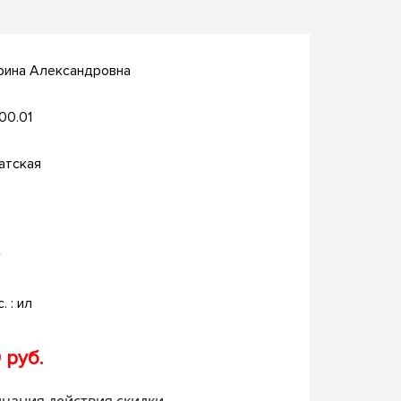
рина Александровна
.00.01
атская
г
. : ил
 руб.