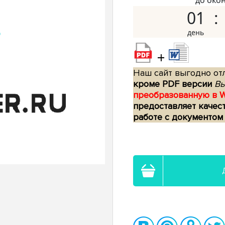
до око
01
+
Наш сайт выгодно отл
кроме PDF версии
Вы
преобразованную в 
предоставляет качес
работе с документом