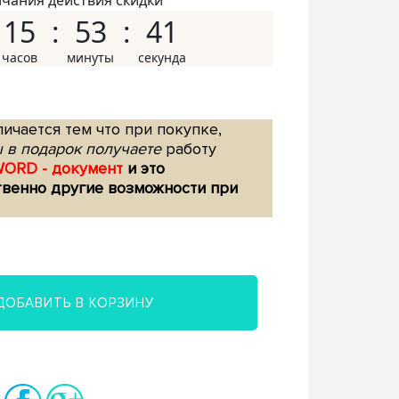
нчания действия скидки
15
53
40
ичается тем что при покупке,
 в подарок получаете
работу
WORD - документ
и это
твенно другие возможности при
ДОБАВИТЬ В КОРЗИНУ