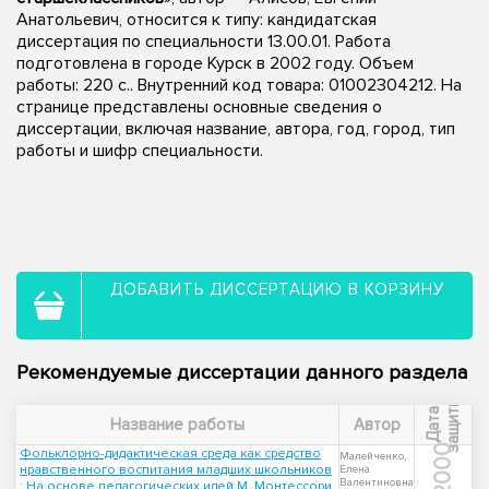
Анатольевич, относится к типу: кандидатская
диссертация по специальности 13.00.01. Работа
подготовлена в городе Курск в 2002 году. Объем
работы: 220 с.. Внутренний код товара: 01002304212. На
странице представлены основные сведения о
диссертации, включая название, автора, год, город, тип
работы и шифр специальности.
ДОБАВИТЬ ДИССЕРТАЦИЮ В КОРЗИНУ
Рекомендуемые диссертации данного раздела
ы
Д
а
т
а
з
а
щ
и
т
Название работы
Автор
2000
Фольклорно-дидактическая среда как средство
Малейченко,
нравственного воспитания младших школьников
Елена
Валентиновна
: На основе педагогических идей М. Монтессори