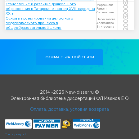
2008
Становление и развитие дошкольного
Мардашова,
образования в Татарстане : конец XVIII-середина
Рамзия
Суфияновна
XX в.
2003
Основы проектирования целостного
Перехватова,
педагогического процесса в
Александра
Викторовна
общеобразовательной школе
ФОРМА ОБРАТНОЙ СВЯЗИ
2014 -2026 New-disser.ru ©
Электронная библиотека диссертаций ФЛ Иванов Е О
Оплата, доставка, условия возврата
Check passport