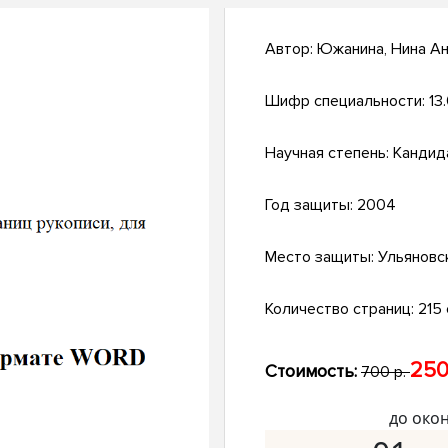
Автор:
Южанина, Нина А
Шифр специальности:
13
Научная степень:
Кандид
Год защиты:
2004
Место защиты:
Ульяновс
Количество страниц:
215 
250
Стоимость:
700 р.
до око