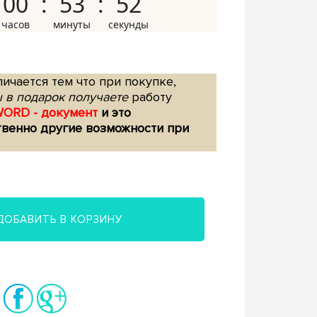
00
53
51
ичается тем что при покупке,
 в подарок получаете
работу
WORD - документ
и это
твенно другие возможности при
ДОБАВИТЬ В КОРЗИНУ