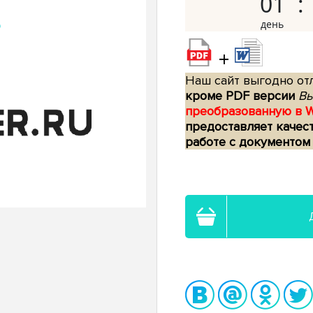
01
+
Наш сайт выгодно отл
кроме PDF версии
Вы
преобразованную в 
предоставляет качес
работе с документом