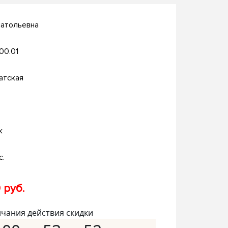
натольевна
.00.01
атская
к
с.
 руб.
нчания действия скидки