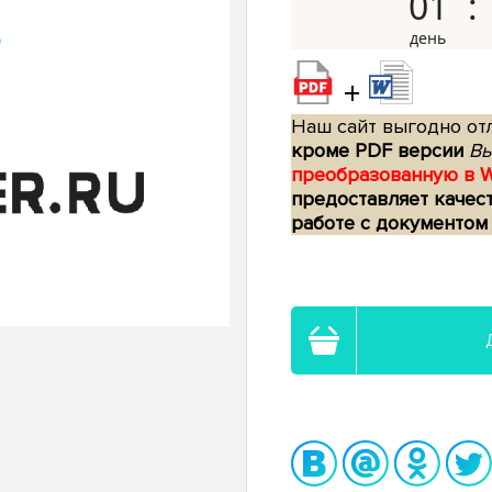
01
+
Наш сайт выгодно отл
кроме PDF версии
Вы
преобразованную в 
предоставляет качес
работе с документом