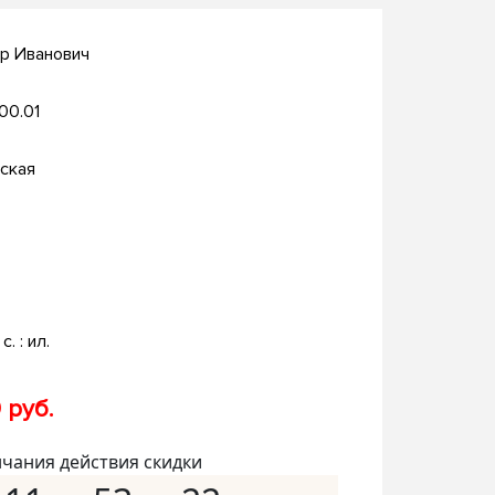
р Иванович
.00.01
ская
с. : ил.
 руб.
нчания действия скидки