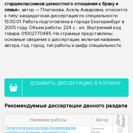
старшеклассников ценностного отношения к браку и
семье
», автор — Платонова, Асель Анваровна, относится
к типу: кандидатская диссертация по специальности
13.00.01. Работа подготовлена в городе Екатеринбург в
2005 году. Объем работы: 224 с. : ил.. Внутренний код
товара: 01002770485. На странице представлены
основные сведения о диссертации, включая название,
автора, год, город, тип работы и шифр специальности.
ДОБАВИТЬ ДИССЕРТАЦИЮ В КОРЗИНУ
Рекомендуемые диссертации данного раздела
ы
Д
а
т
а
з
а
щ
и
т
Название работы
Автор
2003
Педагогическая система формирования
Смирнов,
готовности будущих специалистов к
Игорь