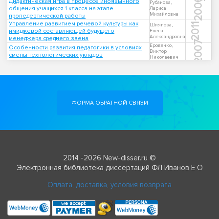
2006
Дидактическая игра в процессе иноязычного
Рубанова,
общения учащихся 1 класса на этапе
Лариса
Михайловна
пропедевтической работы
Управление развитием речевой культуры как
2011
Шияпова,
имиджевой составляющей будущего
Елена
Александровна
менеджера среднего звена
2007
Еровенко,
Особенности развития педагогики в условиях
Виктор
смены технологических укладов
Николаевич
ФОРМА ОБРАТНОЙ СВЯЗИ
2014 -2026 New-disser.ru ©
Электронная библиотека диссертаций ФЛ Иванов Е О
Оплата, доставка, условия возврата