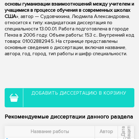
основы гуманизации взаимоотношений между учителем и
учащимися в процессе обучения в современных школах
США
», автор — Судовчихина, Людмила Александровна,
относится к типу: кандидатская диссертация по
специальности 13.00.01. Работа подготовлена в городе
Пенза в 2006 году. Объем работы: 153 с.. Внутренний код
товара: 01002882945. На странице представлены
основные сведения о диссертации, включая название,
автора, год, город, тип работы и шифр специальности.
ДОБАВИТЬ ДИССЕРТАЦИЮ В КОРЗИНУ
Рекомендуемые диссертации данного раздела
ы
Д
а
т
а
з
а
щ
и
т
Название работы
Автор