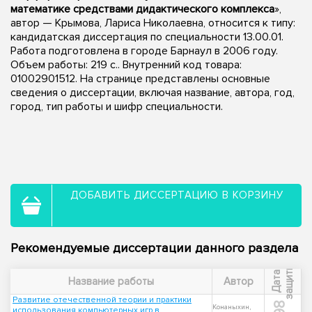
математике средствами дидактического комплекса
»,
автор — Крымова, Лариса Николаевна, относится к типу:
кандидатская диссертация по специальности 13.00.01.
Работа подготовлена в городе Барнаул в 2006 году.
Объем работы: 219 с.. Внутренний код товара:
01002901512. На странице представлены основные
сведения о диссертации, включая название, автора, год,
город, тип работы и шифр специальности.
ДОБАВИТЬ ДИССЕРТАЦИЮ В КОРЗИНУ
Рекомендуемые диссертации данного раздела
ы
Д
а
т
а
з
а
щ
и
т
Название работы
Автор
Развитие отечественной теории и практики
Конаныхин,
использования компьютерных игр в