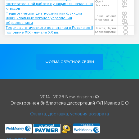
1998
Юрий
воспитательной работе с учащимися начальных
Павлович
классов
Педагогическая диагностика как функция
1998
Ерина, Татьяна
муниципальных органов управления
Михайловна
образованием
2000
Теория эстетического воспитания в России во II
Власов, Вадим
половине XIX - начале XX вв.
Александрович
ФОРМА ОБРАТНОЙ СВЯЗИ
2014 -2026 New-disser.ru ©
Электронная библиотека диссертаций ФЛ Иванов Е О
Оплата, доставка, условия возврата