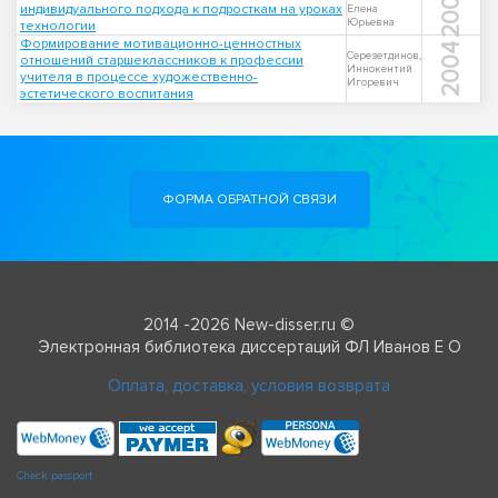
2005
индивидуального подхода к подросткам на уроках
Елена
Юрьевна
технологии
Формирование мотивационно-ценностных
2004
Серезетдинов,
отношений старшеклассников к профессии
Иннокентий
учителя в процессе художественно-
Игоревич
эстетического воспитания
ФОРМА ОБРАТНОЙ СВЯЗИ
2014 -2026 New-disser.ru ©
Электронная библиотека диссертаций ФЛ Иванов Е О
Оплата, доставка, условия возврата
Check passport