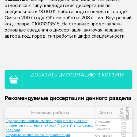
относится к типу: кандидатская диссертация по
специальности 13.00.01. Работа подготовлена в городе
Омск в 2007 году. Объем работы: 208 с. : ил.. Внутренний
код товара: 01003313515. На странице представлены
основные сведения о диссертации, включая название,
автора, год, город, тип работы и шифр специальности.
ДОБАВИТЬ ДИССЕРТАЦИЮ В КОРЗИНУ
Рекомендуемые диссертации данного раздела
ы
Д
а
т
а
з
а
щ
и
т
Название работы
Автор
2007
Профессионально-мотивирующее обучение
Лисицына,
студентов по специальности "туризм" в условиях
Татьяна
Борисовна
региона
Игровые компоненты в реализации
Огановская,