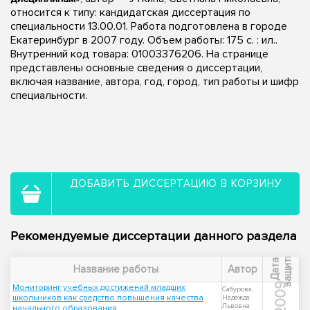
относится к типу: кандидатская диссертация по
специальности 13.00.01. Работа подготовлена в городе
Екатеринбург в 2007 году. Объем работы: 175 с. : ил..
Внутренний код товара: 01003376206. На странице
представлены основные сведения о диссертации,
включая название, автора, год, город, тип работы и шифр
специальности.
ДОБАВИТЬ ДИССЕРТАЦИЮ В КОРЗИНУ
Рекомендуемые диссертации данного раздела
ы
Д
а
т
а
з
а
щ
и
т
Название работы
Автор
2009
Мониторинг учебных достижений младших
Сабурова,
школьников как средство повышения качества
Надежда
Львовна
начального образования