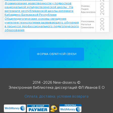
Формирование нравственности у подростков
2000
Энеева,
национальной культуротворческой школы : На
Лидия
материале республиканской школы-интерната
Адыхановна
Кабардино-Балкарской Республики
Общепедагогические основы овладения
2000
Николаева,
учителем технологиями развивающего обучения
Наталья
в процессе профессионального педагогического
Семеновна
образования
ФОРМА ОБРАТНОЙ СВЯЗИ
2014 -2026 New-disser.ru ©
Электронная библиотека диссертаций ФЛ Иванов Е О
Оплата, доставка, условия возврата