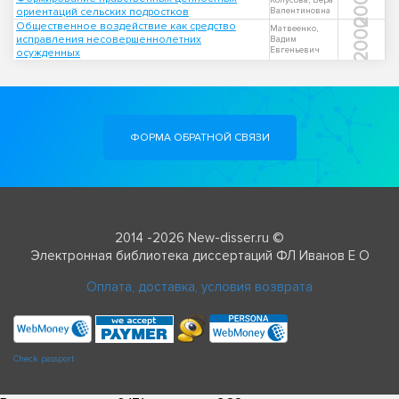
2000
Копусова, Вера
ориентаций сельских подростков
Валентиновна
2000
Общественное воздействие как средство
Матвеенко,
исправления несовершеннолетних
Вадим
Евгеньевич
осужденных
ФОРМА ОБРАТНОЙ СВЯЗИ
2014 -2026 New-disser.ru ©
Электронная библиотека диссертаций ФЛ Иванов Е О
Оплата, доставка, условия возврата
Check passport