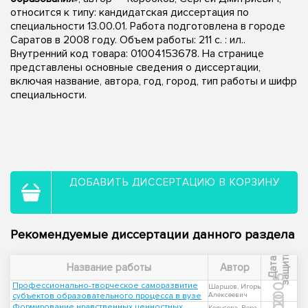
относится к типу: кандидатская диссертация по
специальности 13.00.01. Работа подготовлена в городе
Саратов в 2008 году. Объем работы: 211 с. : ил..
Внутренний код товара: 01004153678. На странице
представлены основные сведения о диссертации,
включая название, автора, год, город, тип работы и шифр
специальности.
ДОБАВИТЬ ДИССЕРТАЦИЮ В КОРЗИНУ
Рекомендуемые диссертации данного раздела
ы
Д
а
т
а
з
а
щ
и
т
Название работы
Автор
2005
Профессионально-творческое саморазвитие
Шаршов, Игорь
субъектов образовательного процесса в вузе
Алексеевич
Формирование нравственных ценностных