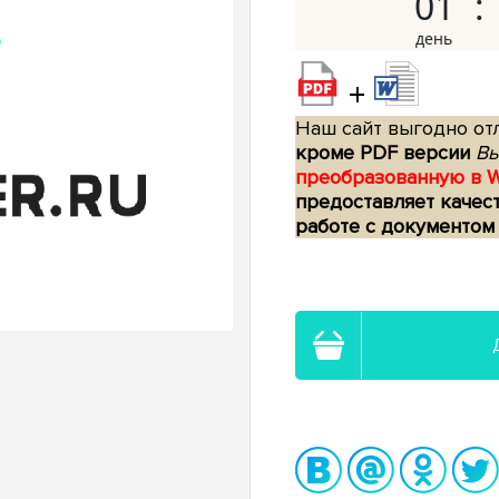
01
+
Наш сайт выгодно отл
кроме PDF версии
Вы
преобразованную в 
предоставляет качес
работе с документом