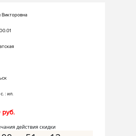
я Викторовна
.00.01
атская
ьск
с. : ил.
 руб.
нчания действия скидки