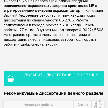
Диссертационная работа «
Технология создания
радиационно-окрашенных лазерных кристаллов LiF с
агрегированными центрами окраски
», автор — Конюшкин,
Василий Андреевич, относится к типу: кандидатская
диссертация по специальности 05.27.06. Работа
подготовлена в городе Москва в 2005 году. Объем
работы: 177 с. : ил.. Внутренний код товара: 01002745508.
На странице представлены основные сведения о
диссертации, включая название, автора, год, город, тип
работы и шифр специальности.
ДОБАВИТЬ ДИССЕРТАЦИЮ В КОРЗИНУ
Рекомендуемые диссертации данного раздела
ы
Д
а
т
а
з
а
щ
и
т
Название работы
Автор