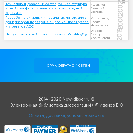
2002
Технология, фазовый состав, тонкая структура
Красников,
и свойства фотоситаллов и алюмооксидной
Анатолий
Сергеевич
керамики
2000
Разработка активных и пассивных материалов
Мустафинов,
для приборов неразрушающего контроля узлов
Эдуард
Николаевич
и агрегатов АЭС
2019
Сухарев,
Получение и свойства кристаллов LiNa₅Mo₉O₃₀
Виктор
Александрович
ФОРМА ОБРАТНОЙ СВЯЗИ
2014 -2026 New-disser.ru ©
Электронная библиотека диссертаций ФЛ Иванов Е О
Оплата, доставка, условия возврата