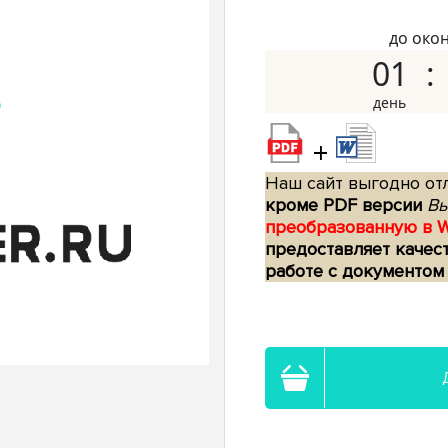
до око
01
+
Наш сайт выгодно отл
кроме PDF версии
Вы
преобразованную в 
предоставляет качес
работе с документом