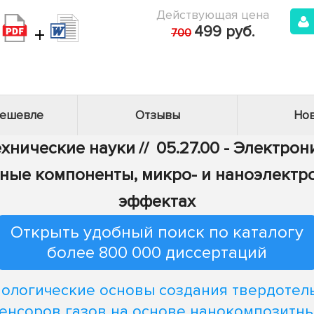
Действующая цена
+
499 руб.
700
дешевле
Отзывы
Нов
Технические науки
//
05.27.00 - Электрон
ные компоненты, микро- и наноэлектр
эффектах
Открыть удобный поиск по каталогу
более 800 000 диссертаций
нологические основы создания твердотел
енсоров газов на основе нанокомпозитн