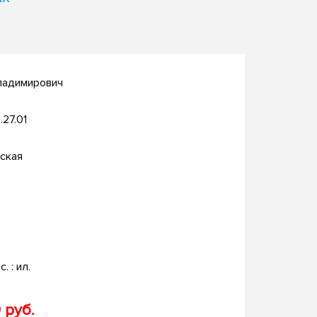
ладимирович
.27.01
ская
с. : ил.
 руб.