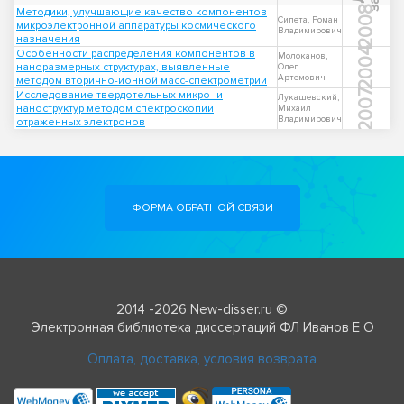
2008
Методики, улучшающие качество компонентов
Сипета, Роман
микроэлектронной аппаратуры космического
Владимирович
назначения
2004
Особенности распределения компонентов в
Молоканов,
наноразмерных структурах, выявленные
Олег
Артемович
методом вторично-ионной масс-спектрометрии
2007
Исследование твердотельных микро- и
Лукашевский,
наноструктур методом спектроскопии
Михаил
Владимирович
отраженных электронов
ФОРМА ОБРАТНОЙ СВЯЗИ
2014 -2026 New-disser.ru ©
Электронная библиотека диссертаций ФЛ Иванов Е О
Оплата, доставка, условия возврата