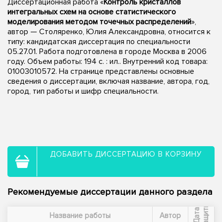
Диссертационная работа «
Контроль кристаллов
интегральных схем на основе статистического
моделирования методом точечных распределений
»,
автор — Столяренко, Юлия Александровна, относится к
типу: кандидатская диссертация по специальности
05.27.01. Работа подготовлена в городе Москва в 2006
году. Объем работы: 194 с. : ил.. Внутренний код товара:
01003010572. На странице представлены основные
сведения о диссертации, включая название, автора, год,
город, тип работы и шифр специальности.
ДОБАВИТЬ ДИССЕРТАЦИЮ В КОРЗИНУ
Рекомендуемые диссертации данного раздела
ы
Д
а
т
а
з
а
щ
и
т
Название работы
Автор