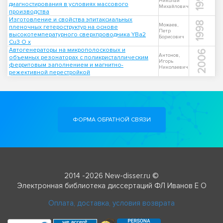
1998
Николай
диагностирования в условиях массового
Михайлович
производства
Изготовление и свойства эпитаксиальных
1998
Можаев,
пленочных гетероструктур на основе
Петр
высокотемпературного сверхпроводника YBa2
Борисович
Cu3 O x
Автогенераторы на микрополосковых и
2006
Антонов,
объемных резонаторах с поликристаллическим
Игорь
ферритовым заполнением и магнитно-
Николаевич
режективной перестройкой
ФОРМА ОБРАТНОЙ СВЯЗИ
2014 -2026 New-disser.ru ©
Электронная библиотека диссертаций ФЛ Иванов Е О
Оплата, доставка, условия возврата