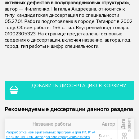
активных дефектов в полупроводниковых структурах
»,
автор — Филипенко, Наталья Андреевна, относится к
типу: кандидатская диссертация по специальности
05.27.01. Работа подготовлена в городе Таганрог в 2002
году. Объем работы: 156 с. : ил. Внутренний код товара:
01002305323. На странице представлены основные
сведения о диссертации, включая название, автора, год,
город, тип работы и шифр специальности.
ДОБАВИТЬ ДИССЕРТАЦИЮ В КОРЗИНУ
Рекомендуемые диссертации данного раздела
ы
Д
а
т
а
з
а
щ
и
т
Название работы
Автор
Разработка измерительных программ для ИС К174
Каргин,
с применением методов электрофизического