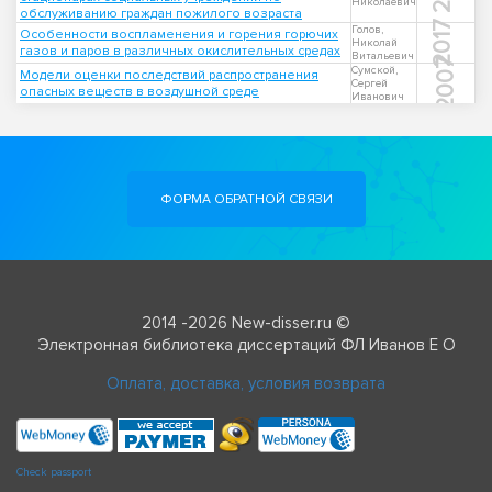
Николаевич
обслуживанию граждан пожилого возраста
2017
Голов,
Особенности воспламенения и горения горючих
Николай
газов и паров в различных окислительных средах
Витальевич
2007
Сумской,
Модели оценки последствий распространения
Сергей
опасных веществ в воздушной среде
Иванович
ФОРМА ОБРАТНОЙ СВЯЗИ
2014 -2026 New-disser.ru ©
Электронная библиотека диссертаций ФЛ Иванов Е О
Оплата, доставка, условия возврата
Check passport