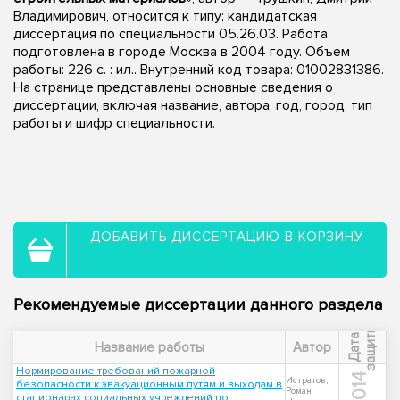
Владимирович, относится к типу: кандидатская
диссертация по специальности 05.26.03. Работа
подготовлена в городе Москва в 2004 году. Объем
работы: 226 с. : ил.. Внутренний код товара: 01002831386.
На странице представлены основные сведения о
диссертации, включая название, автора, год, город, тип
работы и шифр специальности.
ДОБАВИТЬ ДИССЕРТАЦИЮ В КОРЗИНУ
Рекомендуемые диссертации данного раздела
ы
Д
а
т
а
з
а
щ
и
т
Название работы
Автор
Нормирование требований пожарной
2014
Истратов,
безопасности к эвакуационным путям и выходам в
Роман
стационарах социальных учреждений по