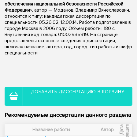
обеспечения национальной безопасности Российской
Федерации
», автор — Моданов, Владимир Вячеславович,
относится к типу: кандидатская диссертация по
специальности 05.26.02, 12.00.14. Работа подготовлена в
городе Москва в 2006 году. Объем работы: 180 с..
Внутренний код товара: 01002935919. На странице
представлены основные сведения о диссертации,
включая название, автора, год, город, тип работы и шифр
специальности.
ДОБАВИТЬ ДИССЕРТАЦИЮ В КОРЗИНУ
Рекомендуемые диссертации данного раздела
ы
Д
а
т
а
з
а
щ
и
т
Название работы
Автор