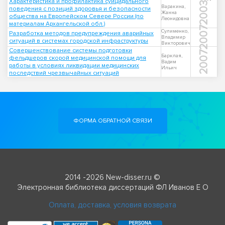
Характеристика и профилактика суицидального
2003
Варакина,
поведения с позиций здоровья и безопасности
Жанна
общества на Европейском Севере России (по
Леонидовна
материалам Архангельской обл.)
2007
Сулименко,
Разработка методов предупреждения аварийных
Владимир
ситуаций в системах городской инфраструктуры
Викторович
Совершенствование системы подготовки
2007
Барклая,
фельдшеров скорой медицинской помощи для
Вадим
работы в условиях ликвидации медицинских
Ильич
последствий чрезвычайных ситуаций
ФОРМА ОБРАТНОЙ СВЯЗИ
2014 -2026 New-disser.ru ©
Электронная библиотека диссертаций ФЛ Иванов Е О
Оплата, доставка, условия возврата