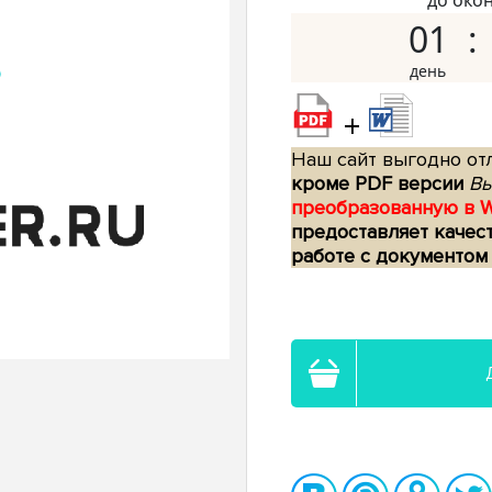
до око
01
+
Наш сайт выгодно отл
кроме PDF версии
Вы
преобразованную в 
предоставляет качес
работе с документом