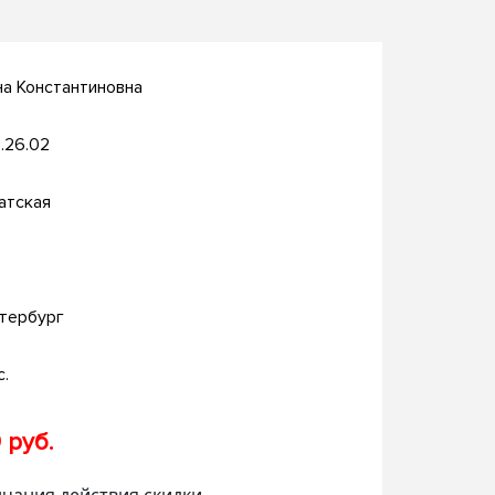
на Константиновна
.26.02
атская
тербург
с.
 руб.