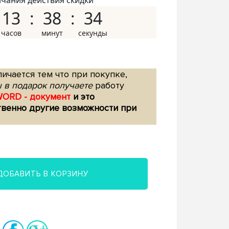
нчания действия скидки
13
38
33
ичается тем что при покупке,
 в подарок получаете
работу
WORD - документ
и это
твенно другие возможности при
ДОБАВИТЬ В КОРЗИНУ