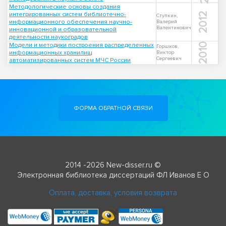
Методологические основы создания
интегрированных систем библиотечно-
2012
Ступкин,
информационного обеспечения научно-
Валерий
Валентинович
инновационной и образовательной
деятельности наукоградов
Модели и методики построения распределенных
2010
Горшков,
информационных хранилищ
Виктор
Сергеевич
автоматизированных систем МЧС России
ФОРМА ОБРАТНОЙ СВЯЗИ
2014 -2026 New-disser.ru ©
Электронная библиотека диссертаций ФЛ Иванов Е О
Оплата, доставка, условия возврата