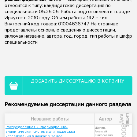
относится к типу: кандидатская диссертация по
специальности 05.25.05. Работа подготовлена в городе
Иркутск в 2010 году. Объем работы: 142 с. : ил..
Внутренний код товара: 01004636747. На странице
представлены основные сведения о диссертации,
включая название, автора, год, город, тип работы и шифр
специальности.
ДОБАВИТЬ ДИССЕРТАЦИЮ В КОРЗИНУ
Рекомендуемые диссертации данного раздела
ы
Д
а
т
а
з
а
щ
и
т
Название работы
Автор
2008
Распределенная информационно-
Шогин,
аналитическая система для поддержки
Алексей
Николаевич
исследований в науках о Земле