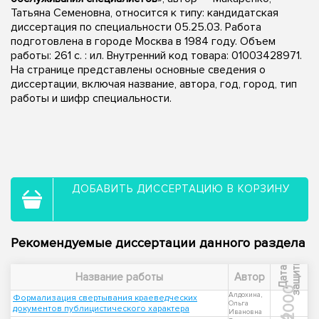
Татьяна Семеновна, относится к типу: кандидатская
диссертация по специальности 05.25.03. Работа
подготовлена в городе Москва в 1984 году. Объем
работы: 261 c. : ил. Внутренний код товара: 01003428971.
На странице представлены основные сведения о
диссертации, включая название, автора, год, город, тип
работы и шифр специальности.
ДОБАВИТЬ ДИССЕРТАЦИЮ В КОРЗИНУ
Рекомендуемые диссертации данного раздела
ы
Д
а
т
а
з
а
щ
и
т
Название работы
Автор
2000
Алдохина,
Формализация свертывания краеведческих
Ольга
документов публицистического характера
Ивановна