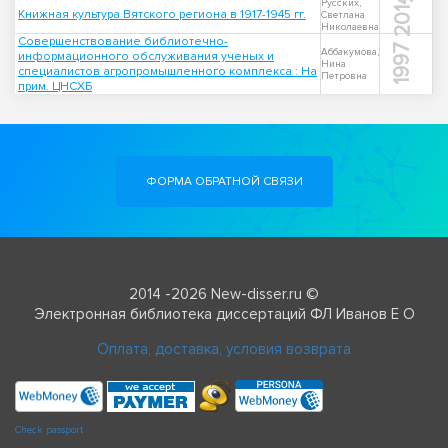
2014
Русских,
Книжная культура Вятского региона в 1917-1945 гг.
Светлана
Николаевна
Совершенствование библиотечно-
1997
Аббакумова,
информационного обслуживания ученых и
Нина
специалистов агропромышленного комплекса : На
Петровна
прим. ЦНСХБ
ФОРМА ОБРАТНОЙ СВЯЗИ
2014 -2026 New-disser.ru ©
Электронная библиотека диссертаций ФЛ Иванов Е О
Оплата, доставка, условия возврата
Check passport