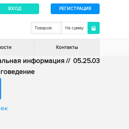
ВХОД
РЕГИСТРАЦИЯ
Товаров:
На сумму:
ости
Контакты
тальная информация
//
05.25.03
иговедение
тек