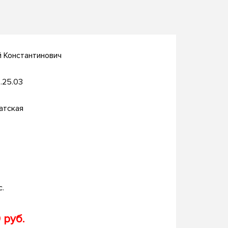
й Константинович
.25.03
атская
с.
 руб.