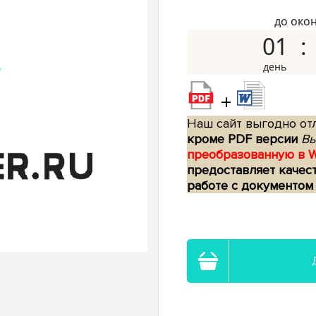
до око
01
+
Наш сайт выгодно отл
кроме PDF версии
Вы
преобразованную в 
предоставляет качес
работе с документом