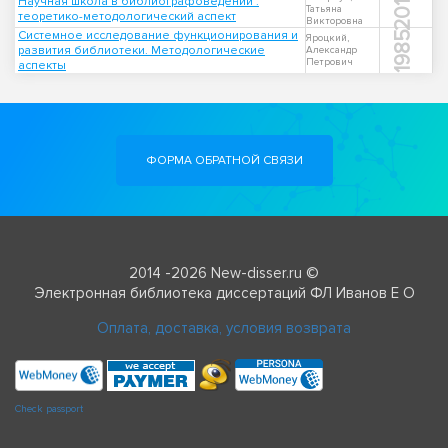
2013
Научная школа в библиографоведении :
Татьяна
теоретико-методологический аспект
Викторовна
Системное исследование функционирования и
1985
Яроцкий,
развития библиотеки. Методологические
Александр
Петрович
аспекты
ФОРМА ОБРАТНОЙ СВЯЗИ
2014 -2026 New-disser.ru ©
Электронная библиотека диссертаций ФЛ Иванов Е О
Оплата, доставка, условия возврата
Check passport