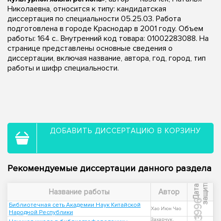
Николаевна, относится к типу: кандидатская
диссертация по специальности 05.25.03. Работа
подготовлена в городе Краснодар в 2001 году. Объем
работы: 164 с.. Внутренний код товара: 01002283088. На
странице представлены основные сведения о
диссертации, включая название, автора, год, город, тип
работы и шифр специальности.
ДОБАВИТЬ ДИССЕРТАЦИЮ В КОРЗИНУ
Рекомендуемые диссертации данного раздела
ы
Д
а
т
а
з
а
щ
и
т
Название работы
Автор
1996
Библиотечная сеть Академии Наук Китайской
Хао Июн Чао
Народной Республики
Захарчук,