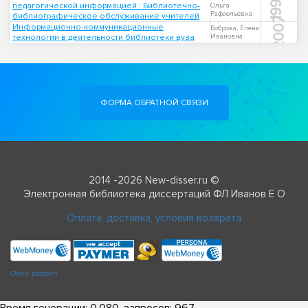
1998
педагогической информацией : Библиотечно-
Ольга
Рафаельевна
библиографическое обслуживание учителей
2007
Информационно-коммуникационные
Боброва, Елена
технологии в деятельности библиотеки вуза
Ивановна
ФОРМА ОБРАТНОЙ СВЯЗИ
2014 -2026 New-disser.ru ©
Электронная библиотека диссертаций ФЛ Иванов Е О
Оплата, доставка, условия возврата
Check passport