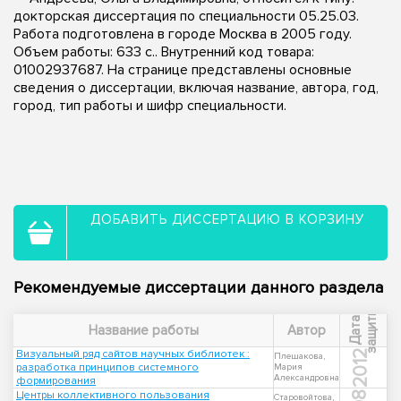
докторская диссертация по специальности 05.25.03.
Работа подготовлена в городе Москва в 2005 году.
Объем работы: 633 с.. Внутренний код товара:
01002937687. На странице представлены основные
сведения о диссертации, включая название, автора, год,
город, тип работы и шифр специальности.
ДОБАВИТЬ ДИССЕРТАЦИЮ В КОРЗИНУ
Рекомендуемые диссертации данного раздела
ы
Д
а
т
а
з
а
щ
и
т
Название работы
Автор
Визуальный ряд сайтов научных библиотек :
2012
Плешакова,
разработка принципов системного
Мария
Александровна
формирования
Центры коллективного пользования
Старовойтова,