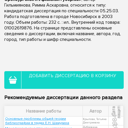
Гильмиянова, Римма Аскаровна, относится к типу:
кандидатская диссертация по специальности 05.25.03.
Работа подготовлена в городе Новосибирск в 2003
году. Объем работы: 232 с. : ил.. Внутренний код товара:
01002619876. На странице представлены основные
сведения о диссертации, включая название, автора, год,
город, тип работы и шифр специальности.
ДОБАВИТЬ ДИССЕРТАЦИЮ В КОРЗИНУ
Рекомендуемые диссертации данного раздела
ы
Д
а
т
а
з
а
щ
и
т
Название работы
Автор
1984
Основные проблемы общей теории
Крылова, Татьяна
библиографии в трудах Е.Н. Шамурина
Дмитриевна
Дубровина,