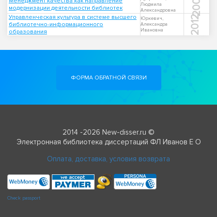
2004
Менеджмент качества как направление
Людмила
модернизации деятельности библиотек
Александровна
Управленческая культура в системе высшего
2012
Юркевич,
библиотечно-информационного
Александра
Ивановна
образования
ФОРМА ОБРАТНОЙ СВЯЗИ
2014 -2026 New-disser.ru ©
Электронная библиотека диссертаций ФЛ Иванов Е О
Оплата, доставка, условия возврата
Check passport